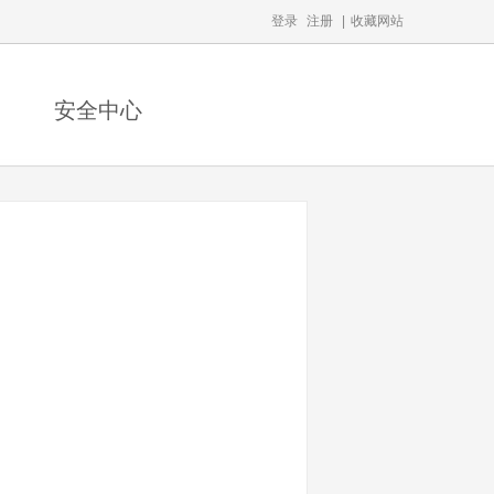
登录
注册
|
收藏网站
安全中心