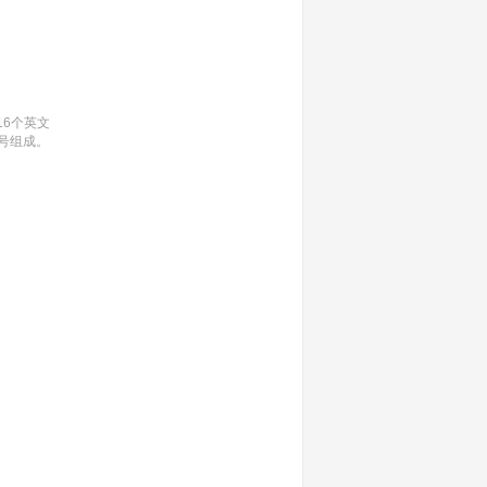
16个英文
号组成。