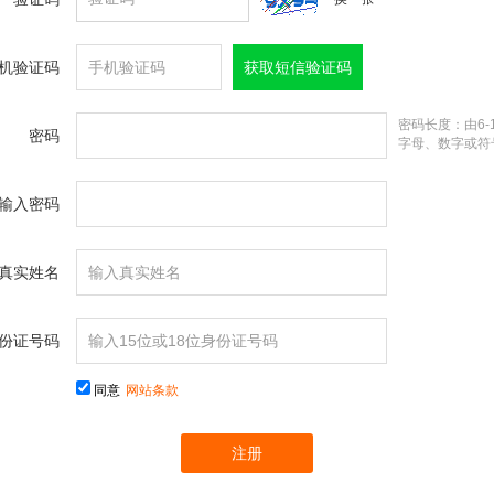
机验证码
获取短信验证码
密码长度：由6-
密码
字母、数字或符
输入密码
真实姓名
份证号码
同意
网站条款