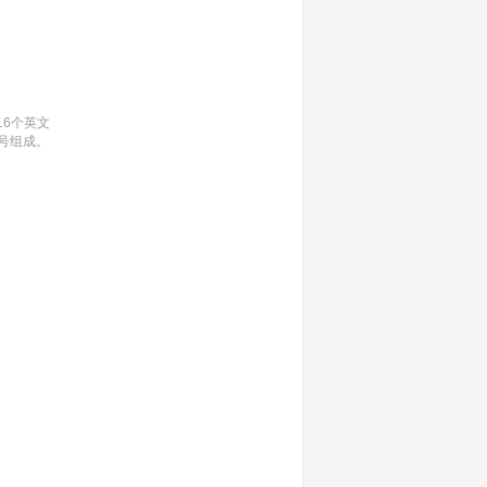
16个英文
号组成。