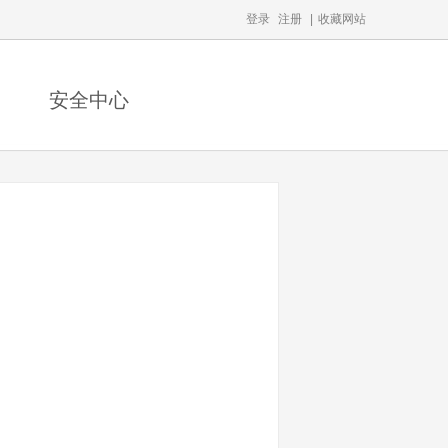
登录
注册
|
收藏网站
安全中心