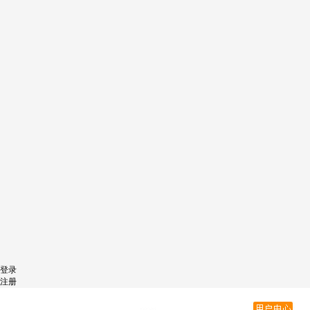
登录
注册