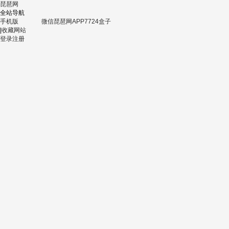
琵琶网
全站导航
手机版
微信
琵琶网APP
7724盒子
|
收藏网站
登录
注册