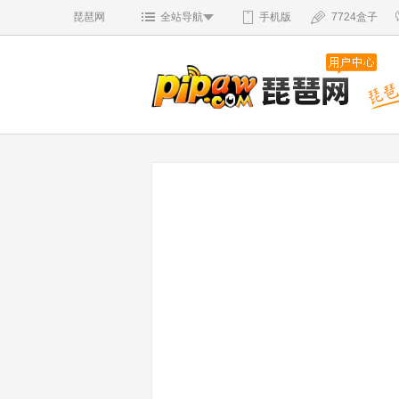
琵琶网
全站导航
手机版
7724盒子