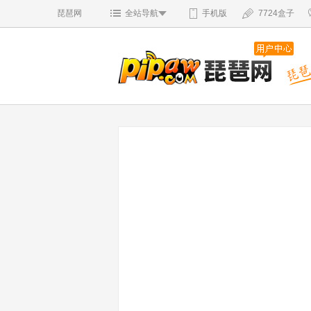
琵琶网
全站导航
手机版
7724盒子