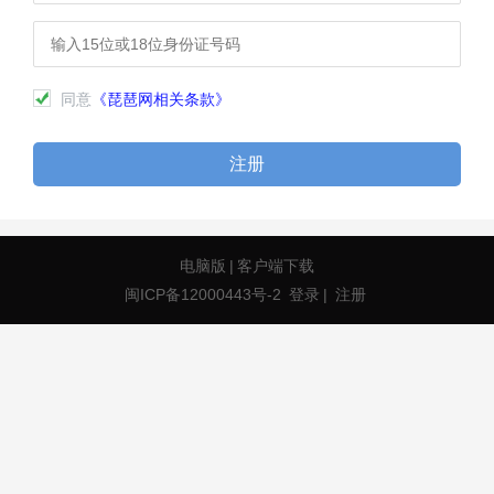
同意
《琵琶网相关条款》
注册
电脑版
|
客户端下载
闽ICP备12000443号-2
登录
|
注册