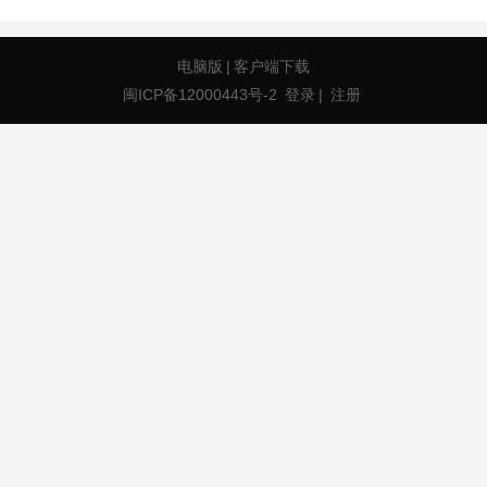
电脑版
|
客户端下载
闽ICP备12000443号-2
登录
|
注册