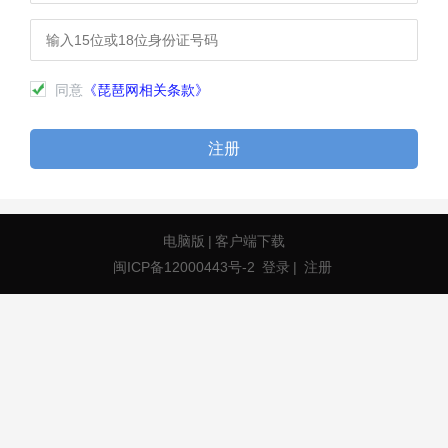
同意
《琵琶网相关条款》
注册
电脑版
|
客户端下载
闽ICP备12000443号-2
登录
|
注册