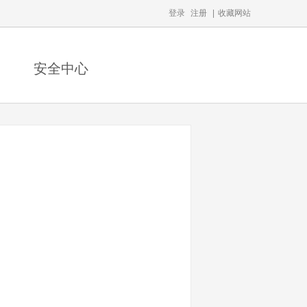
登录
注册
|
收藏网站
安全中心