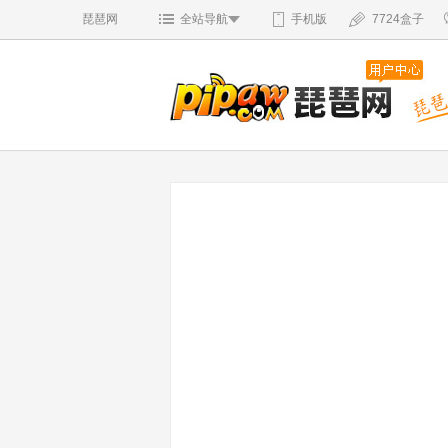
琵琶网
全站导航
手机版
7724盒子