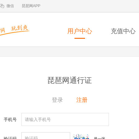
微信
琵琶网APP
用户中心
充值中心
琵琶网通行证
登录
注册
手机号
验证码
换一张