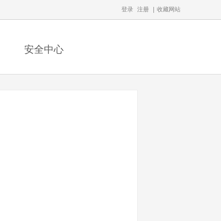
登录
注册
|
收藏网站
安全中心