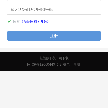
同意
《琵琶网相关条款》
注册
电脑版
|
客户端下载
闽ICP备12000443号-2
登录
|
注册