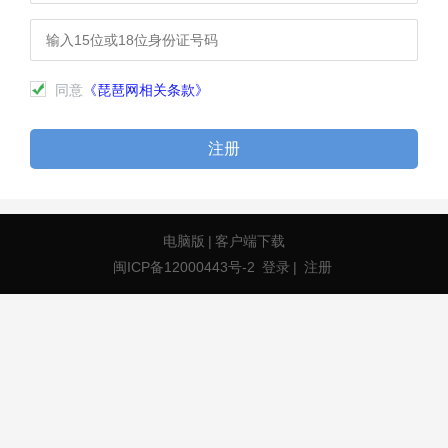
同意
《琵琶网相关条款》
注册
电脑版
|
客户端下载
闽ICP备12000443号-2
登录
|
注册