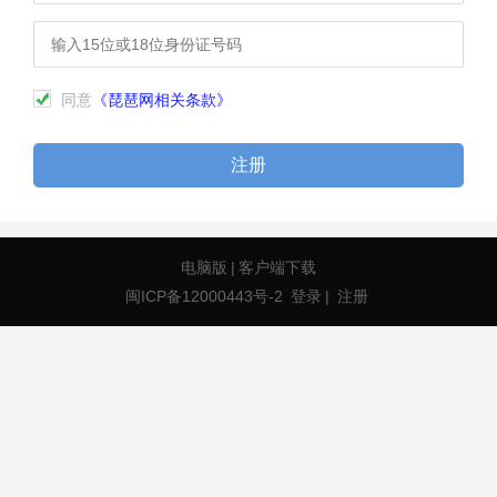
同意
《琵琶网相关条款》
注册
电脑版
|
客户端下载
闽ICP备12000443号-2
登录
|
注册