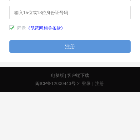
同意
《琵琶网相关条款》
注册
电脑版
|
客户端下载
闽ICP备12000443号-2
登录
|
注册