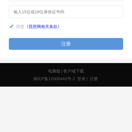
同意
《琵琶网相关条款》
注册
电脑版
|
客户端下载
闽ICP备12000443号-2
登录
|
注册