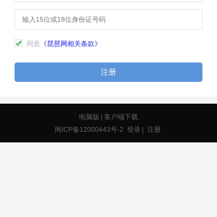
同意
《琵琶网相关条款》
注册
电脑版
|
客户端下载
闽ICP备12000443号-2
登录
|
注册