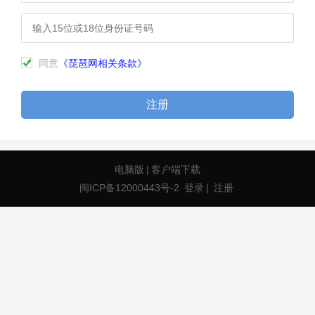
同意
《琵琶网相关条款》
注册
电脑版
|
客户端下载
闽ICP备12000443号-2
登录
|
注册