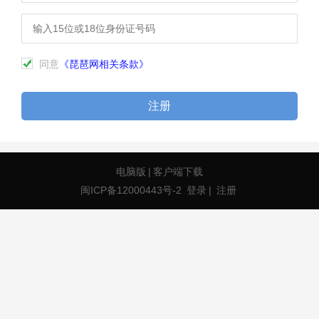
同意
《琵琶网相关条款》
注册
电脑版
|
客户端下载
闽ICP备12000443号-2
登录
|
注册