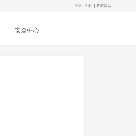
登录
注册
|
收藏网站
安全中心