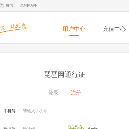
微信
琵琶网APP
用户中心
充值中心
琵琶网通行证
登录
注册
手机号
验证码
换一张