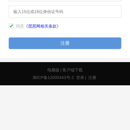
同意
《琵琶网相关条款》
注册
电脑版
|
客户端下载
闽ICP备12000443号-2
登录
|
注册