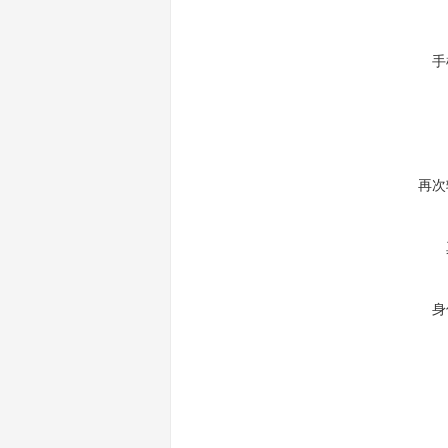
手
再次
身