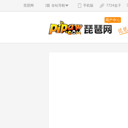
琵琶网
全站导航
手机版
7724盒子