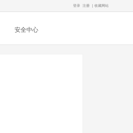
登录
注册
|
收藏网站
安全中心