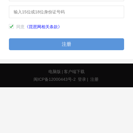
同意
《琵琶网相关条款》
注册
电脑版
|
客户端下载
闽ICP备12000443号-2
登录
|
注册