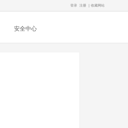
登录
注册
|
收藏网站
安全中心