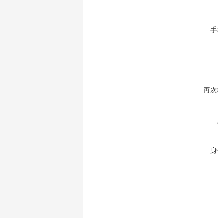
手
再次
身