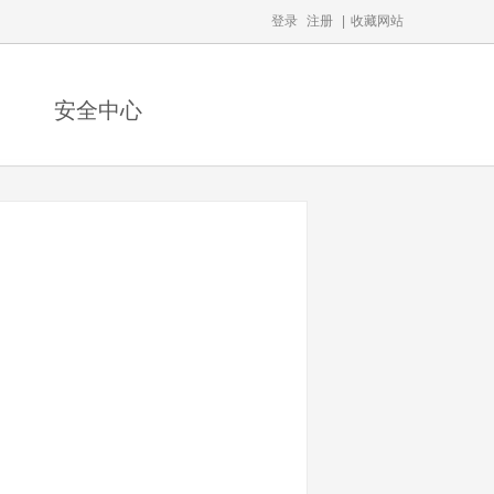
登录
注册
|
收藏网站
安全中心