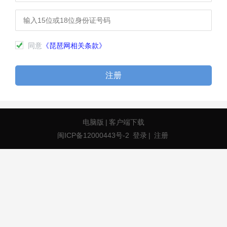
同意
《琵琶网相关条款》
注册
电脑版
|
客户端下载
闽ICP备12000443号-2
登录
|
注册