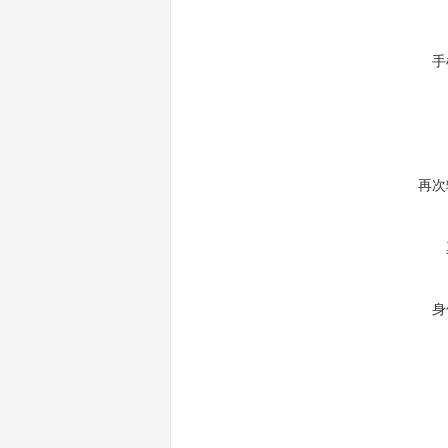
手
再次
身