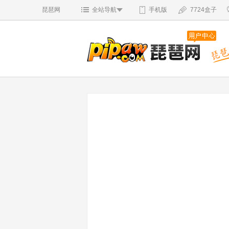
琵琶网
全站导航
手机版
7724盒子