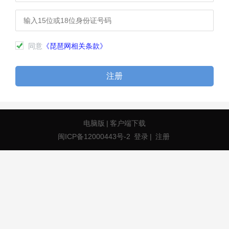
同意
《琵琶网相关条款》
注册
电脑版
|
客户端下载
闽ICP备12000443号-2
登录
|
注册