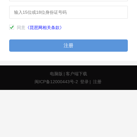
同意
《琵琶网相关条款》
注册
电脑版
|
客户端下载
闽ICP备12000443号-2
登录
|
注册