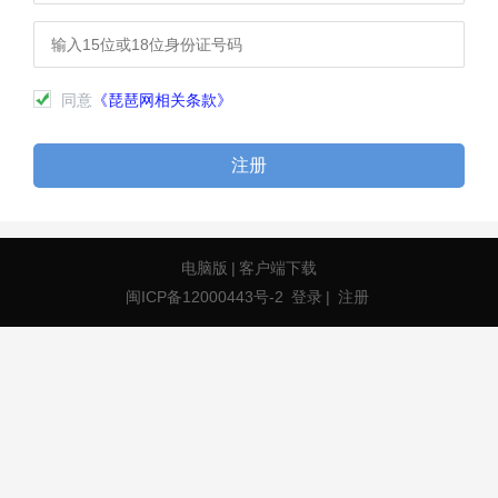
同意
《琵琶网相关条款》
注册
电脑版
|
客户端下载
闽ICP备12000443号-2
登录
|
注册