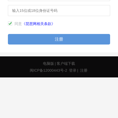
同意
《琵琶网相关条款》
注册
电脑版
|
客户端下载
闽ICP备12000443号-2
登录
|
注册