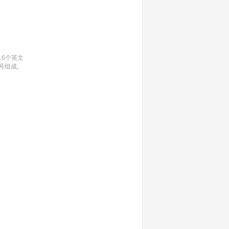
16个英文
号组成。