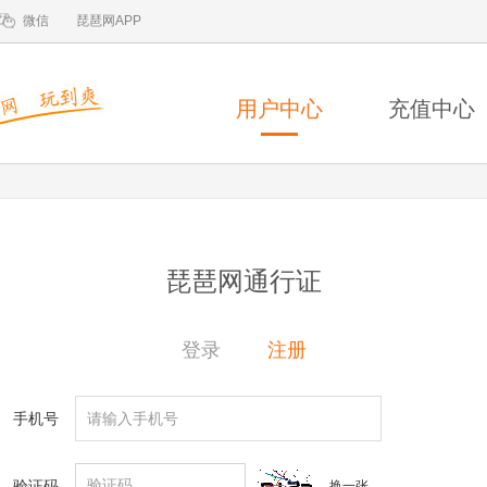
微信
琵琶网APP
用户中心
充值中心
琵琶网通行证
登录
注册
手机号
验证码
换一张