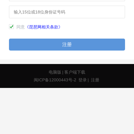
同意
《琵琶网相关条款》
注册
电脑版
|
客户端下载
闽ICP备12000443号-2
登录
|
注册