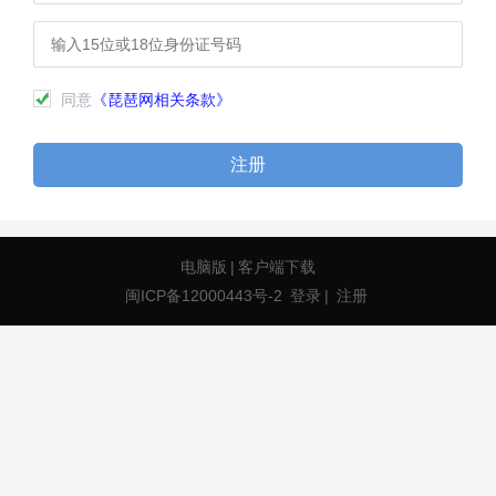
同意
《琵琶网相关条款》
注册
电脑版
|
客户端下载
闽ICP备12000443号-2
登录
|
注册