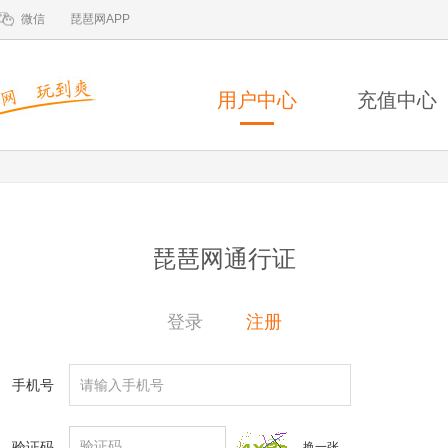
微信
琵琶网APP
用户中心
充值中心
琵琶网通行证
登录
注册
手机号
验证码
换一张