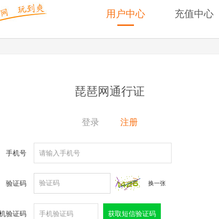
用户中心
充值中心
琵琶网通行证
登录
注册
手机号
验证码
换一张
机验证码
获取短信验证码