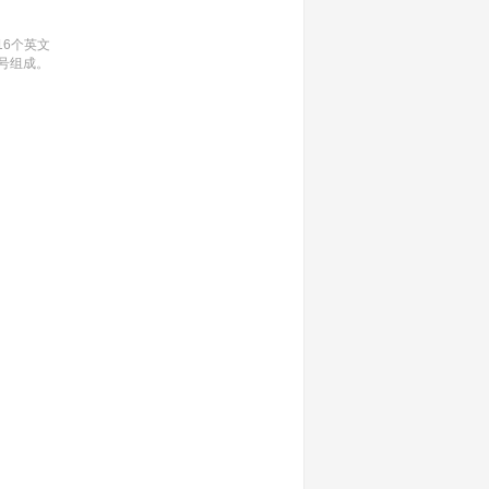
16个英文
号组成。