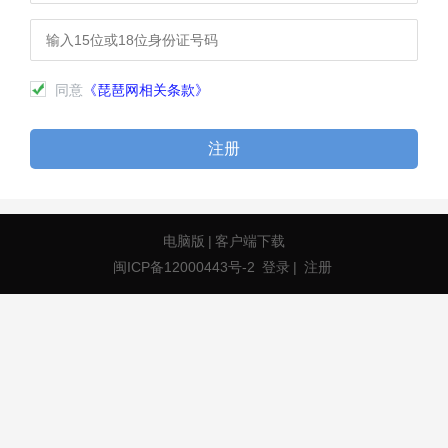
同意
《琵琶网相关条款》
注册
电脑版
|
客户端下载
闽ICP备12000443号-2
登录
|
注册