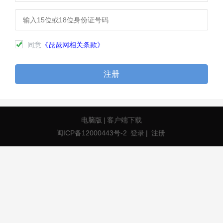
同意
《琵琶网相关条款》
注册
电脑版
|
客户端下载
闽ICP备12000443号-2
登录
|
注册