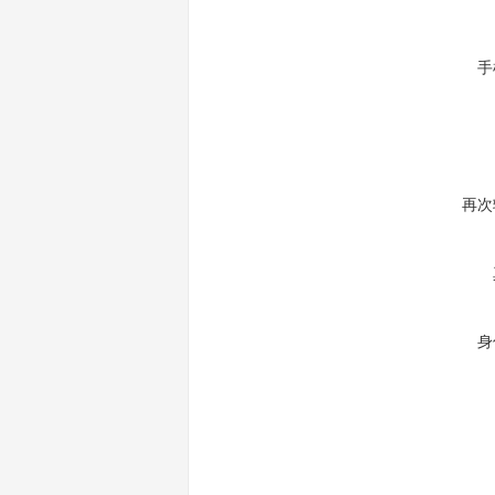
手
再次
身