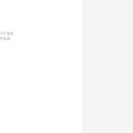
16个英文
号组成。