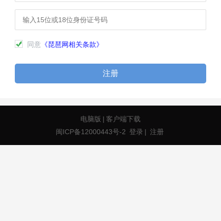
同意
《琵琶网相关条款》
注册
电脑版
|
客户端下载
闽ICP备12000443号-2
登录
|
注册