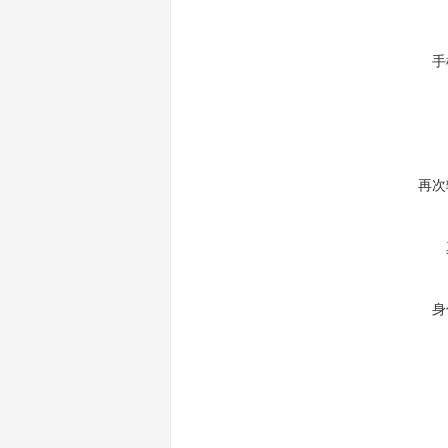
手
再次
身