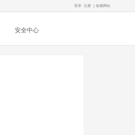
登录
注册
|
收藏网站
安全中心