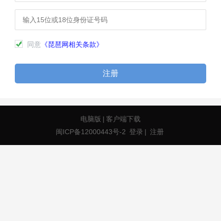
同意
《琵琶网相关条款》
注册
电脑版
|
客户端下载
闽ICP备12000443号-2
登录
|
注册