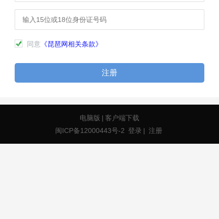
同意
《琵琶网相关条款》
注册
电脑版
|
客户端下载
闽ICP备12000443号-2
登录
|
注册