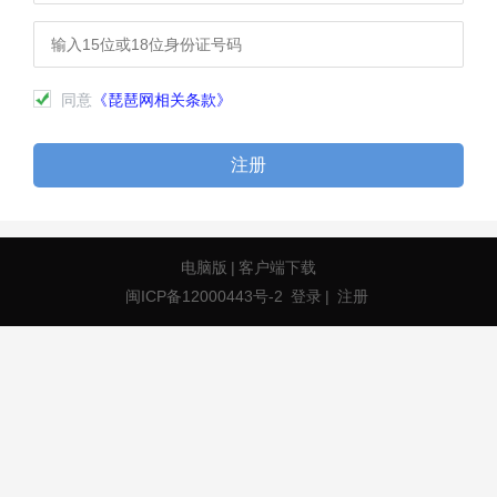
同意
《琵琶网相关条款》
注册
电脑版
|
客户端下载
闽ICP备12000443号-2
登录
|
注册