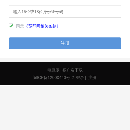
同意
《琵琶网相关条款》
注册
电脑版
|
客户端下载
闽ICP备12000443号-2
登录
|
注册