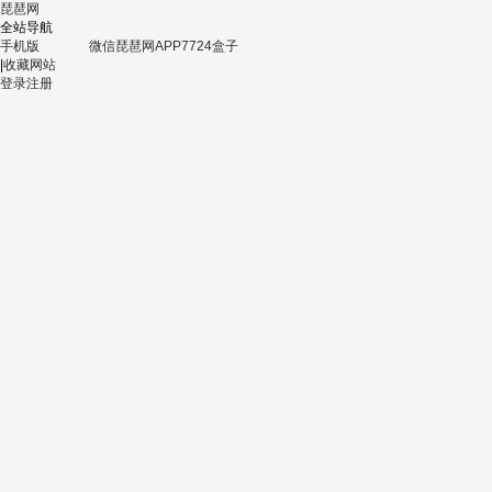
琵琶网
全站导航
手机版
微信
琵琶网APP
7724盒子
|
收藏网站
登录
注册