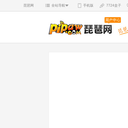
琵琶网
全站导航
手机版
7724盒子