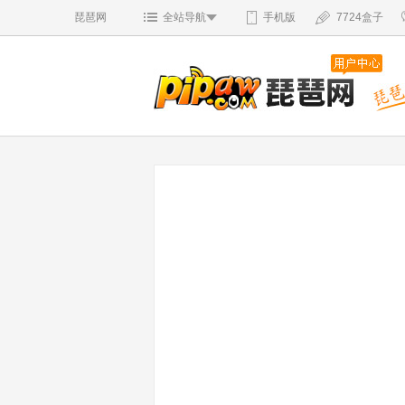
琵琶网
全站导航
手机版
7724盒子