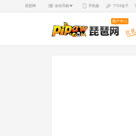
琵琶网
全站导航
手机版
7724盒子