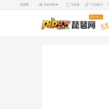
琵琶网
全站导航
手机版
7724盒子